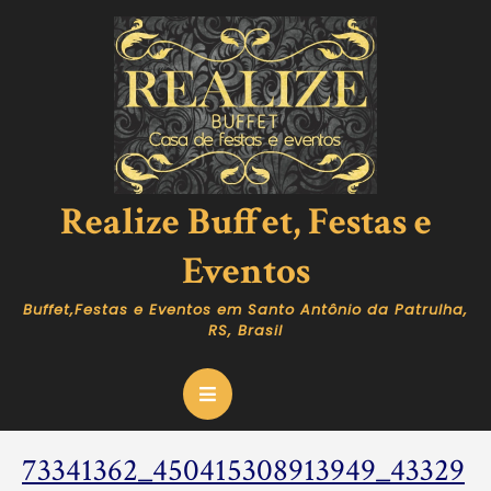
Skip
to
content
Realize Buffet, Festas e
Eventos
Buffet,Festas e Eventos em Santo Antônio da Patrulha,
RS, Brasil
Open
Button
73341362_450415308913949_43329