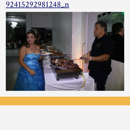
73341362_450415
92415292981248_n