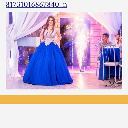
79495120_484355
81731016867840_n