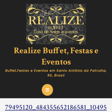
Skip
to
content
Realize Buffet, Festas e
Eventos
Buffet,Festas e Eventos em Santo Antônio da Patrulha,
RS, Brasil
Open
Button
79495120_484355652186581_10495