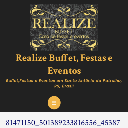
Skip
to
content
Realize Buffet, Festas e
Eventos
Buffet,Festas e Eventos em Santo Antônio da Patrulha,
RS, Brasil
Open
Button
81471150_501389233816556_45387