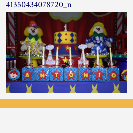
81471150_501389
41350434078720_n