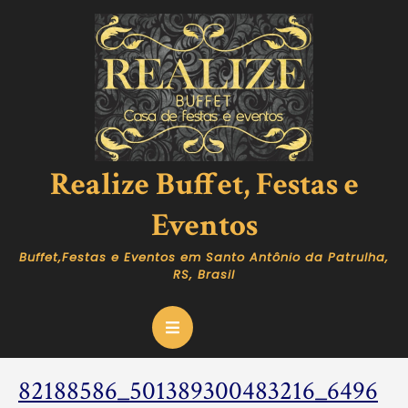
Skip
to
content
Realize Buffet, Festas e
Eventos
Buffet,Festas e Eventos em Santo Antônio da Patrulha,
RS, Brasil
Open
Button
82188586_501389300483216_6496