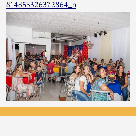
82188586_50138
814853326372864_n