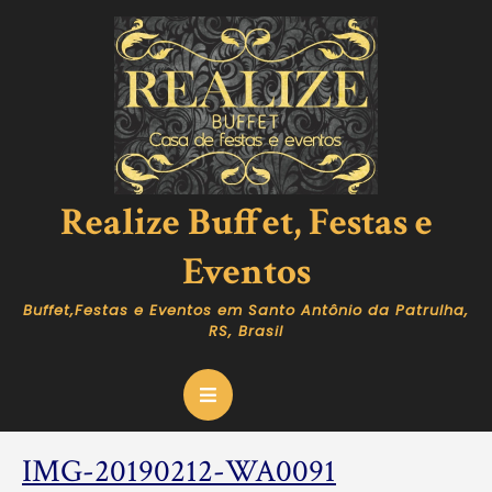
Skip
to
content
Realize Buffet, Festas e
Eventos
Buffet,Festas e Eventos em Santo Antônio da Patrulha,
RS, Brasil
Open
Button
IMG-
IMG-20190212-WA0091