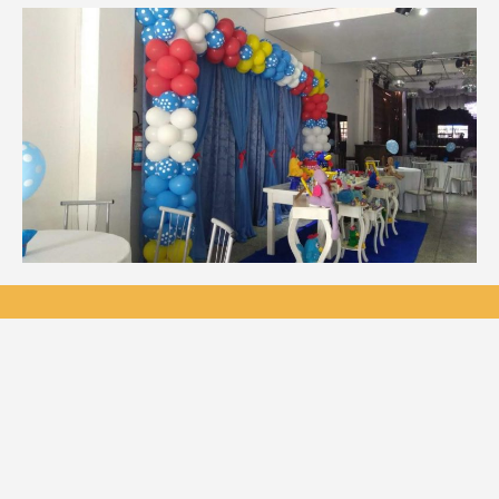
20190212-
WA0091