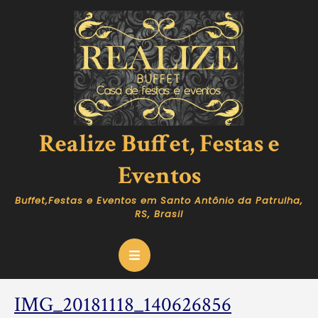
Skip
to
content
Realize Buffet, Festas e
Eventos
Buffet,Festas e Eventos em Santo Antônio da Patrulha,
RS, Brasil
Open
Button
IMG_2018
IMG_20181118_140626856