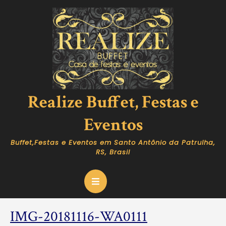
Skip
to
content
Realize Buffet, Festas e
Eventos
Buffet,Festas e Eventos em Santo Antônio da Patrulha,
RS, Brasil
Open
Button
IMG-
IMG-20181116-WA0111