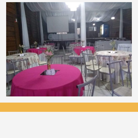
20181116-
WA0111