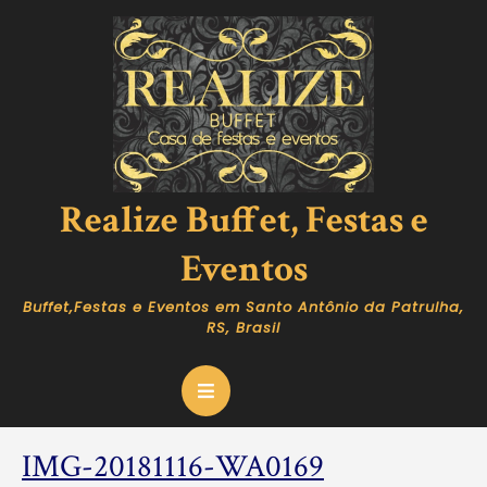
Skip
to
content
Realize Buffet, Festas e
Eventos
Buffet,Festas e Eventos em Santo Antônio da Patrulha,
RS, Brasil
Open
Button
IMG-
IMG-20181116-WA0169