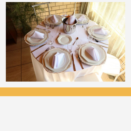
20181116-
WA0169