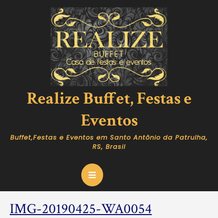
Skip
to
content
Realize Buffet, Festas e
Eventos
Buffet,Festas e Eventos em Santo Antônio da Patrulha,
RS, Brasil
Open
Button
IMG-
IMG-20190425-WA0054