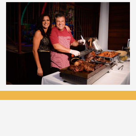
20190425-
WA0054