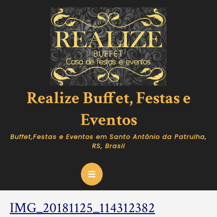
Skip
to
content
Realize Buffet, Festas e
Eventos
Buffet,Festas e Eventos em Santo Antônio da Patrulha,
RS, Brasil
Open
Button
IMG_20181
IMG_20181125_114312382